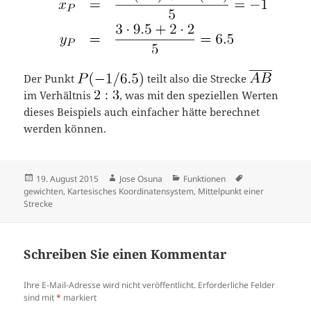
Der Punkt
teilt also die Strecke
im Verhältnis
, was mit den speziellen Werten
dieses Beispiels auch einfacher hätte berechnet
werden können.
Veröffentlicht
Autor
Kategorien
Tags
19. August 2015
Jose Osuna
Funktionen
am
gewichten
,
Kartesisches Koordinatensystem
,
Mittelpunkt einer
Strecke
Schreiben Sie einen Kommentar
Ihre E-Mail-Adresse wird nicht veröffentlicht.
Erforderliche Felder
sind mit
*
markiert