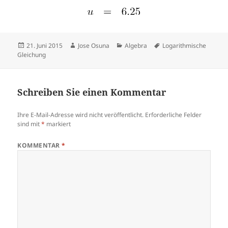
Veröffentlicht
Autor
Kategorien
Tags
21. Juni 2015
Jose Osuna
Algebra
Logarithmische
am
Gleichung
Schreiben Sie einen Kommentar
Ihre E-Mail-Adresse wird nicht veröffentlicht.
Erforderliche Felder
sind mit
*
markiert
KOMMENTAR
*