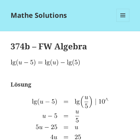
Mathe Solutions
MENÜ
UND
WIDGETS
374b – FW Algebra
Lösung